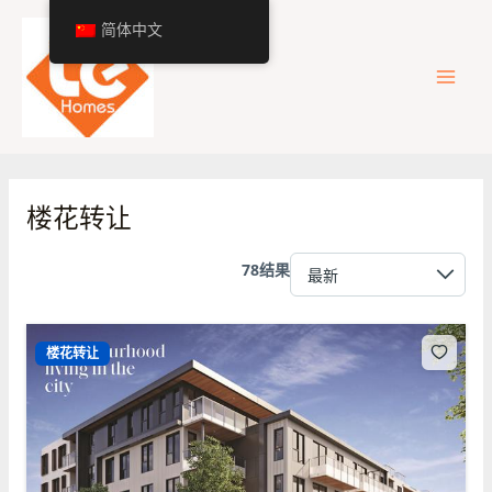
跳
主
简体中文
至
内
菜
容
单
楼花转让
78结果
楼花转让